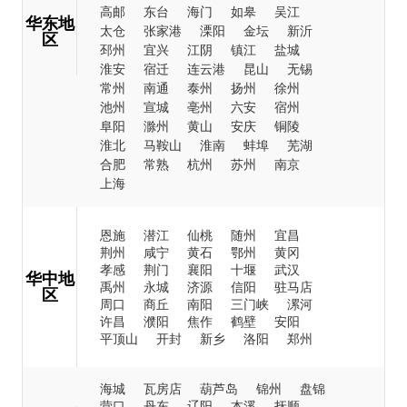
高邮
东台
海门
如皋
吴江
华东地
太仓
张家港
溧阳
金坛
新沂
区
邳州
宜兴
江阴
镇江
盐城
淮安
宿迁
连云港
昆山
无锡
常州
南通
泰州
扬州
徐州
池州
宣城
亳州
六安
宿州
阜阳
滁州
黄山
安庆
铜陵
淮北
马鞍山
淮南
蚌埠
芜湖
合肥
常熟
杭州
苏州
南京
上海
恩施
潜江
仙桃
随州
宜昌
荆州
咸宁
黄石
鄂州
黄冈
孝感
荆门
襄阳
十堰
武汉
华中地
禹州
永城
济源
信阳
驻马店
区
周口
商丘
南阳
三门峡
漯河
许昌
濮阳
焦作
鹤壁
安阳
平顶山
开封
新乡
洛阳
郑州
海城
瓦房店
葫芦岛
锦州
盘锦
营口
丹东
辽阳
本溪
抚顺