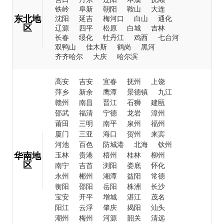
铁岭
阜新
朝阳
鞍山
大连
东北地
沈阳
延吉
梅河口
白山
通化
区
辽源
四平
松原
白城
吉林
长春
绥化
牡丹江
鸡西
七台河
双鸭山
佳木斯
鹤岗
黑河
齐齐哈尔
大庆
哈尔滨
高安
吉安
宜春
抚州
上饶
萍乡
新余
鹰潭
景德镇
九江
赣州
南昌
晋江
石狮
建瓯
邵武
福清
宁德
龙岩
漳州
莆田
三明
南平
泉州
福州
厦门
三亚
海口
贺州
来宾
河池
百色
防城港
北海
钦州
华南地
玉林
贵港
梧州
桂林
柳州
区
南宁
吉首
浏阳
娄底
怀化
永州
郴州
湘潭
益阳
常德
衡阳
邵阳
岳阳
株洲
长沙
宝安
开平
增城
湛江
茂名
阳江
云浮
肇庆
揭阳
汕头
潮州
梅州
河源
韶关
清远