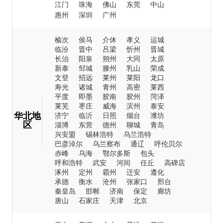
江门
珠海
佛山
东莞
中山
惠州
深圳
广州
榆次
侯马
介休
孝义
运城
临汾
晋中
吕梁
忻州
晋城
长治
阳泉
朔州
大同
太原
新泰
邹城
滕州
乳山
荣成
文登
招远
莱州
莱阳
龙口
寿光
诸城
青州
高密
莱西
平度
即墨
胶南
胶州
菏泽
莱芜
枣庄
威海
滨州
泰安
华北地
济宁
临沂
日照
烟台
潍坊
区
淄博
东营
德州
聊城
青岛
兴安盟
锡林浩特
乌兰浩特
巴彦淖尔
乌兰察布
通辽
呼伦贝尔
赤峰
乌海
鄂尔多斯
包头
呼和浩特
武安
河间
任丘
高碑店
涿州
定州
霸州
迁安
遵化
承德
衡水
沧州
张家口
邢台
秦皇岛
邯郸
济南
保定
廊坊
唐山
石家庄
天津
北京