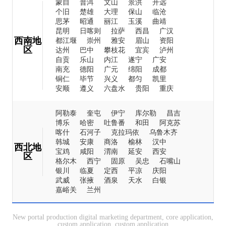
蒙自
普洱
文山
景洪
开远
个旧
楚雄
大理
保山
临沧
思茅
昭通
丽江
玉溪
曲靖
昆明
日喀则
拉萨
西昌
广汉
西南地
都江堰
崇州
雅安
眉山
资阳
区
达州
巴中
攀枝花
宜宾
泸州
自贡
乐山
内江
遂宁
广安
南充
德阳
广元
绵阳
成都
铜仁
毕节
兴义
都匀
凯里
安顺
遵义
六盘水
贵阳
重庆
阿勒泰
奎屯
伊宁
库尔勒
昌吉
博乐
哈密
吐鲁番
和田
阿克苏
喀什
石河子
克拉玛依
乌鲁木齐
韩城
安康
商洛
榆林
汉中
西北地
宝鸡
咸阳
渭南
延安
西安
区
格尔木
西宁
固原
吴忠
石嘴山
银川
临夏
定西
平凉
庆阳
武威
张掖
酒泉
天水
白银
嘉峪关
兰州
New portal production digital marketing department, core application,
custom application, custom application