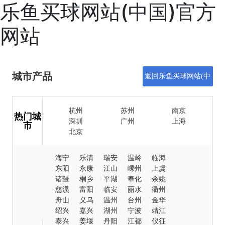
乐鱼买球网站(中国)官方
网站
城市产品
返回乐鱼买球网站(中
国)官方网站
杭州
苏州
南京
热门城
深圳
广州
上海
市
北京
海宁
乐清
瑞安
温岭
临海
东阳
永康
江山
嵊州
上虞
诸暨
桐乡
平湖
奉化
余姚
慈溪
富阳
临安
丽水
衢州
舟山
义乌
温州
台州
金华
绍兴
嘉兴
湖州
宁波
靖江
泰兴
姜堰
丹阳
江都
仪征