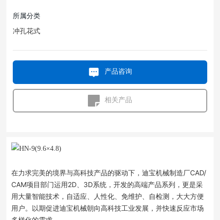
所属分类
冲孔花式
产品咨询
相关产品
在力求完美的境界与高科技产品的驱动下，迪宝机械制造厂CAD/
CAM项目部门运用2D、3D系统，开发的高端产品系列，更是采
用大量智能技术，自适应、人性化、免维护、自检测，大大方便
用户。以期促进迪宝机械朝向高科技工业发展，并快速反应市场
多样化的需求。