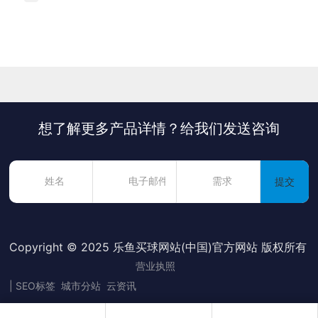
想了解更多产品详情？给我们发送咨询
提交
Copyright © 2025 乐鱼买球网站(中国)官方网站 版权所有
营业执照
|
SEO标签
城市分站
云资讯