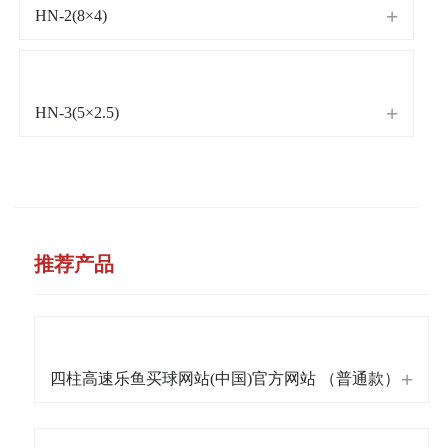
HN-2(8×4)
HN-3(5×2.5)
推荐产品
四柱高速乐鱼买球网站(中国)官方网站 （普通款）