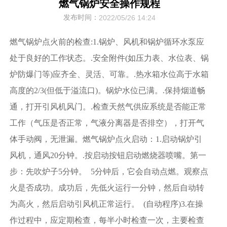
燃气锅炉安全操作规程
发布时间：
2022/05/26 14:24
燃气锅炉点火前的检查:1.锅炉、风机和锅炉循环水泵应
处于良好的工作状态。.安全附件(如压力表、水位表、锅
炉防爆门等)应齐全、灵活、可靠。.热水箱水位高于水箱
高度的2/3(但低于溢流口)。锅炉水位已满。.保持烟道畅
通，打开引风机风门。.检查天然气供应系统是否能正常
工作（气压是否正常，气液分离器是否排空），打开气
体手动阀，无泄漏。燃气锅炉点火启动：1.启动锅炉引
风机，通风20分钟。.按启动按钮启动燃烧器喷嘴。第一
步：先吹炉子5分钟。 5分钟后，它会自动点燃。观察点
火是否成功。成功后，先低火运行一分钟，然后自动转
为高火，然后启动引风机正常运行。 (自动程序)3.在操
作过程中，应定期检查，每半小时检查一次，主要检查