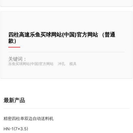
四柱高速乐鱼买球网站(中国)官方网站 （普通
款）
关键词：
乐鱼买球网站(中国)官方网站
冲孔
模具
最新产品
精密四柱单双边自动送料机
HN-1(7×3.5)