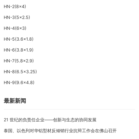
HN-2(8×4)
HN-3(5×2.5)
HN-4(6×3)
HN-5(3.6×1.8)
HN-6(3.8×1.9)
HN-7(5.8×2.9)
HN-8(6.5×3.25)
HN-9(9.6×4.8)
最新新闻
21 世纪的负责任企业——创新与生态的协同发展
泰国、以色列对华铝型材反倾销行业抗辩工作会在佛山召开