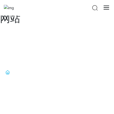
乐鱼买球网站(中国)官方
网站
产品中心
当前位置：乐鱼买球网站(中国)官方网站